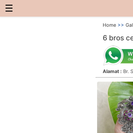
☰
Home
>>
Gal
6 bros c
Alamat :
Br. 