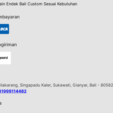
ain Endek Bali Custom Sesuai Kebutuhan
mbayaran
giriman
Silakarang, Singapadu Kaler, Sukawati, Gianyar, Bali - 8058
81999114482
a