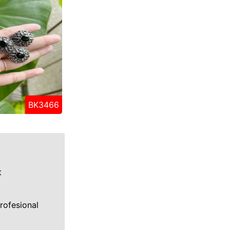
BK3466
t
rofesional