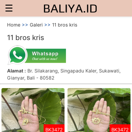
☰
Home
>>
Galeri
>>
11 bros kris
11 bros kris
Alamat :
Br. Silakarang, Singapadu Kaler, Sukawati,
Gianyar, Bali - 80582
BK3472
BK3472