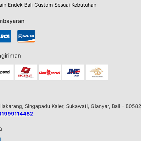
ain Endek Bali Custom Sesuai Kebutuhan
mbayaran
giriman
Silakarang, Singapadu Kaler, Sukawati, Gianyar, Bali - 8058
81999114482
a