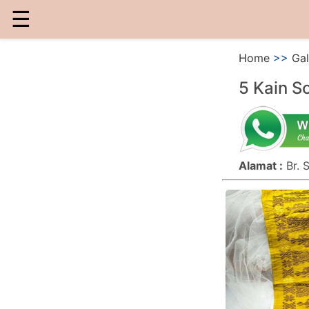
☰
Home
>>
Gal
5 Kain So
Alamat :
Br. 