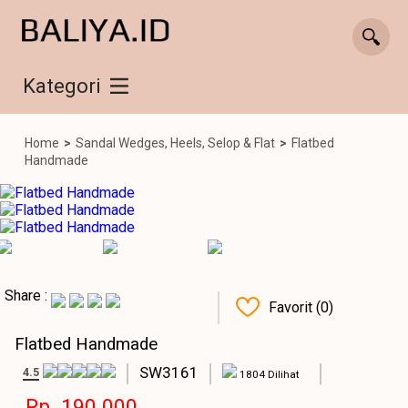
Kategori
Home
>
Sandal Wedges, Heels, Selop & Flat
>
Flatbed
Handmade
Share :
Favorit (0)
Flatbed Handmade
SW3161
4.5
1804 Dilihat
Rp. 190.000