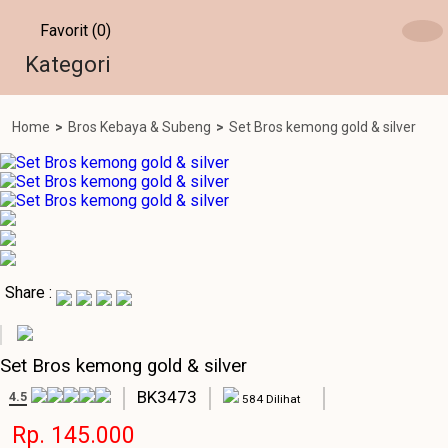
Favorit (0)
Kategori
Home
>
Bros Kebaya & Subeng
>
Set Bros kemong gold & silver
Share :
Set Bros kemong gold & silver
BK3473
4.5
584 Dilihat
Rp. 145.000