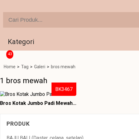
Kategori
43
Home
>
Tag
>
Galeri
>
bros mewah
1 bros mewah
BK3467
Bros Kotak Jumbo Padi Mewah...
PRODUK
BAJU BALI (Daster, celana, setelan)