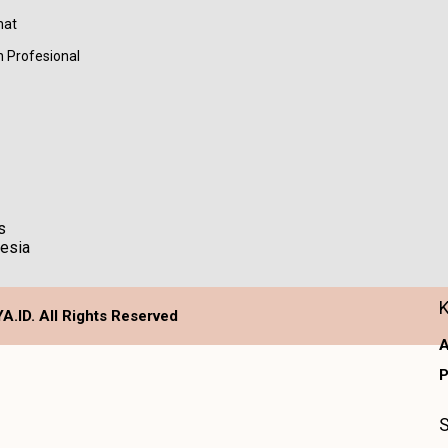
mat
 Profesional
.ID. All Rights Reserved
A
P