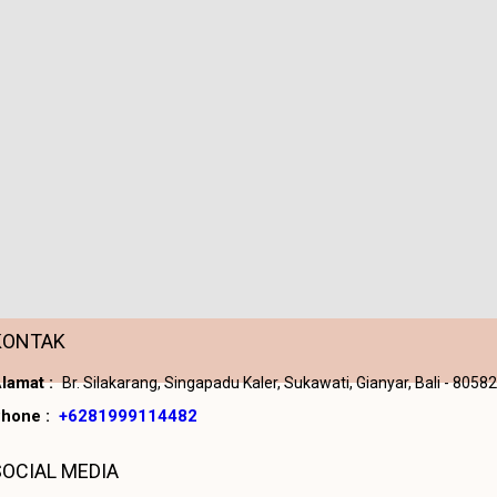
KONTAK
lamat :
Br. Silakarang, Singapadu Kaler, Sukawati, Gianyar, Bali - 80582
hone :
+6281999114482
SOCIAL MEDIA