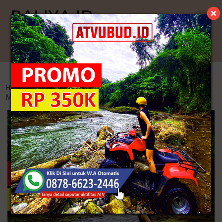
Kategori
Home
>
Endek Bali
>
20+ Contoh Seragam Endek Yang
Mempesona