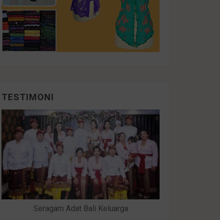
TESTIMONI
Seragam Adat Bali Keluarga