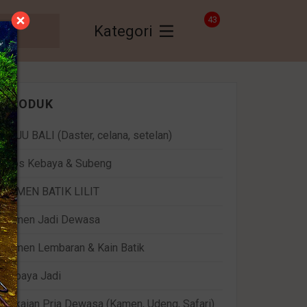
43
Kategori
PRODUK
BAJU BALI (Daster, celana, setelan)
Bros Kebaya & Subeng
KAMEN BATIK LILIT
Kamen Jadi Dewasa
Kamen Lembaran & Kain Batik
Kebaya Jadi
Pakaian Pria Dewasa (Kamen, Udeng, Safari)