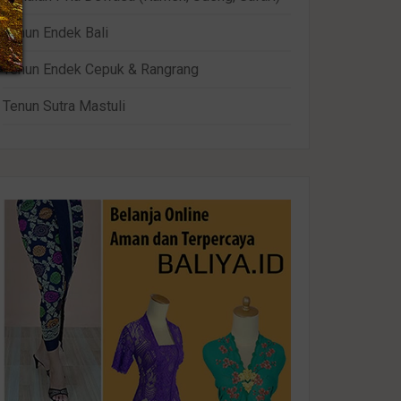
Tenun Endek Bali
Tenun Endek Cepuk & Rangrang
Tenun Sutra Mastuli