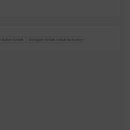
n Bahan Endek
Seragam Endek Untuk Ke kantor