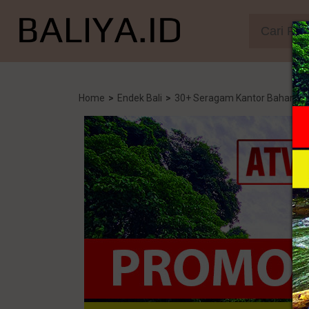
Home
>
Endek Bali
>
30+ Seragam Kantor Bahan En