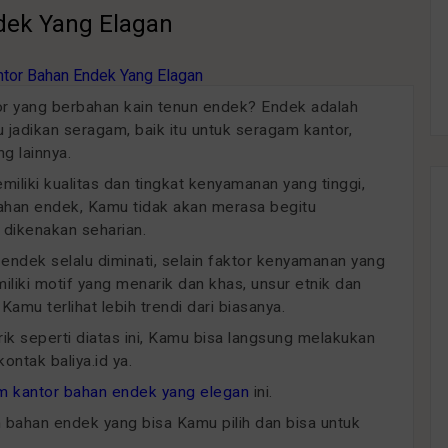
dek Yang Elagan
 yang berbahan kain tenun endek? Endek adalah
 jadikan seragam, baik itu untuk seragam kantor,
g lainnya.
iliki kualitas dan tingkat kenyamanan yang tinggi,
han endek, Kamu tidak akan merasa begitu
 dikenakan seharian.
endek selalu diminati, selain faktor kenyamanan yang
liki motif yang menarik dan khas, unsur etnik dan
mu terlihat lebih trendi dari biasanya.
k seperti diatas ini, Kamu bisa langsung melakukan
ntak baliya.id ya.
m kantor bahan endek yang elegan
ini.
 bahan endek yang bisa Kamu pilih dan bisa untuk