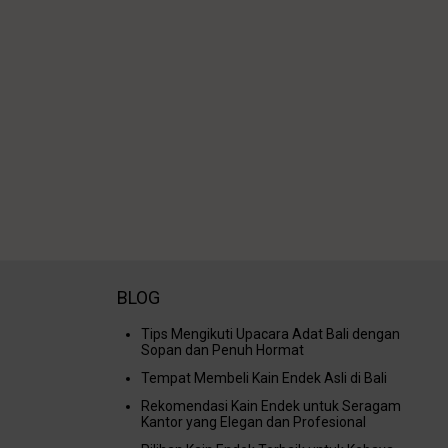
BLOG
Tips Mengikuti Upacara Adat Bali dengan
Sopan dan Penuh Hormat
Tempat Membeli Kain Endek Asli di Bali
Rekomendasi Kain Endek untuk Seragam
Kantor yang Elegan dan Profesional