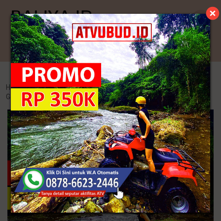
Kategori
Home
>
Sandal Wanita
>
7 Sandal Yang Cocok Untuk Orang
Gemuk