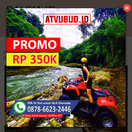
Kategori
Home
>
Sandal Wedges Wanita
>
Rumit! Inilah 3 Tahapan Cara
Membuat Sandal Kelom Geulis