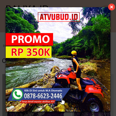
Kategori
Home
>
Kebaya Jadi
>
Contoh Kebaya Seragam
Contoh Kebaya Seragam