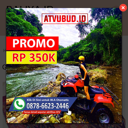
Kategori
Home
>
Endek Bali
>
Grosir Tenun Ikat
Grosir Tenun Ikat