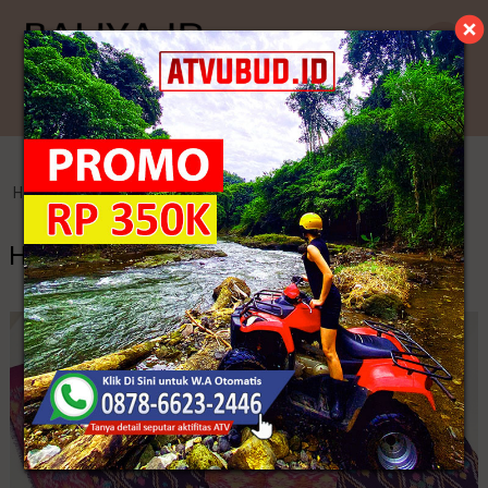
Kategori
Home
>
Endek Bali
>
Harga Kain Tenun Tanimbar
Harga Kain Tenun Tanimbar