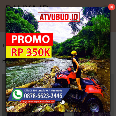
Kategori
Home
>
Kebaya Jadi
>
Harga Kebaya Jawa Modern
Harga Kebaya Jawa Modern