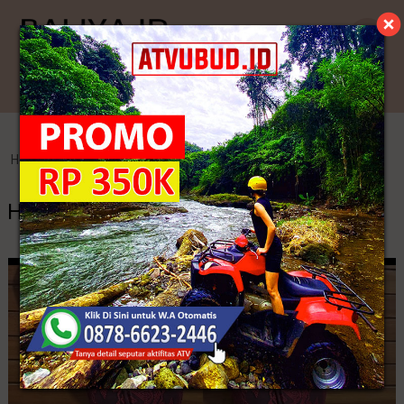
Kategori
Home
>
Kamen Jadi
>
Harga Rok Bawahan Kebaya
Harga Rok Bawahan Kebaya