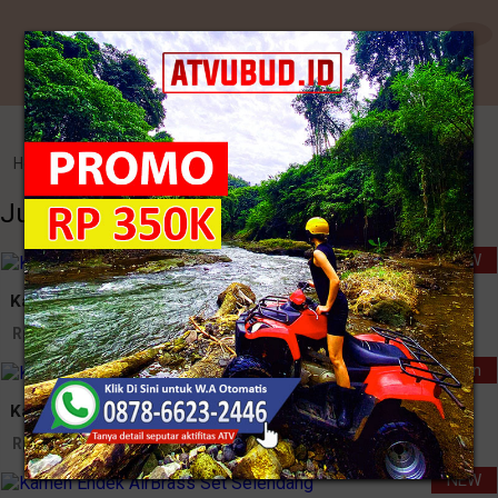
Kategori
Home
>
Endek Bali
>
Jual Baju Tenun Ikat Online
Jual Baju Tenun Ikat Online
NEW
Kamen Endek Semi Lasem
Rp. 480.000
New Collection
Kamen Endek Catri Set Selendang
Rp. 445.000
NEW