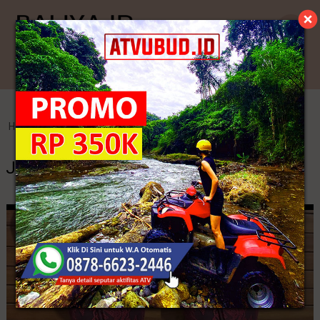
Kategori
Home
>
Kamen Jadi
>
Jual Bawahan Kebaya Modern Online
Jual Bawahan Kebaya Modern Online