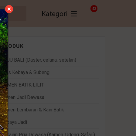
43
Kategori
PRODUK
BAJU BALI (Daster, celana, setelan)
Bros Kebaya & Subeng
KAMEN BATIK LILIT
Kamen Jadi Dewasa
Kamen Lembaran & Kain Batik
Kebaya Jadi
Pakaian Pria Dewasa (Kamen, Udeng, Safari)