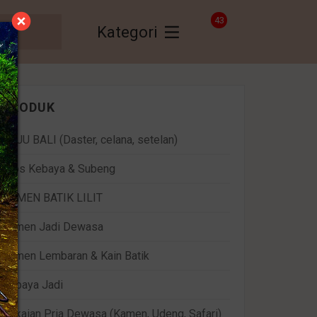
43
Kategori
PRODUK
BAJU BALI (Daster, celana, setelan)
Bros Kebaya & Subeng
KAMEN BATIK LILIT
Kamen Jadi Dewasa
Kamen Lembaran & Kain Batik
Kebaya Jadi
Pakaian Pria Dewasa (Kamen, Udeng, Safari)