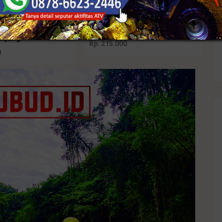
Best seller
di Brokat Kutubaru
Kebaya Jadi Full Payet
njang
Rp. 215.000
0