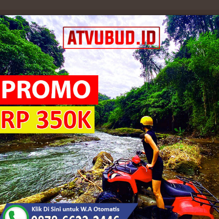
Best seller
Kebaya Jadi Full Payet
di Brokat Kutubaru
Rp. 215.000
njang
0