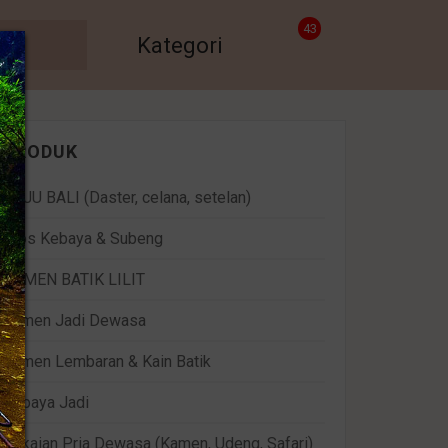
43
Kategori
PRODUK
BAJU BALI (Daster, celana, setelan)
Bros Kebaya & Subeng
KAMEN BATIK LILIT
Kamen Jadi Dewasa
Kamen Lembaran & Kain Batik
Kebaya Jadi
Pakaian Pria Dewasa (Kamen, Udeng, Safari)