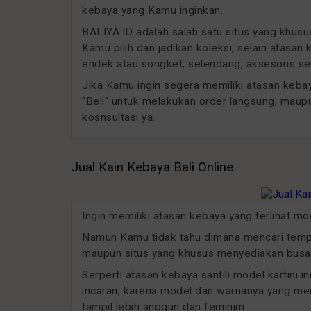
kebaya yang Kamu inginkan.
BALIYA.ID adalah salah satu situs yang khu
Kamu pilih dan jadikan koleksi, selain atasan
endek atau songket, selendang, aksesoris sep
Jika Kamu ingin segera memiliki atasan kebaya
"Beli" untuk melakukan order langsung, maup
kosnsultasi ya.
Jual Kain Kebaya Bali Online
Ingin memiliki atasan kebaya yang terlihat m
Namun Kamu tidak tahu dimana mencari tempat
maupun situs yang khusus menyediakan busan
Serperti atasan kebaya santili model kartini 
incaran, karena model dan warnanya yang men
tampil lebih anggun dan feminim.