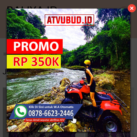
Kategori
Home
>
Kebaya Jadi
>
Jual Kebaya Bali Untuk Orang Tua
Jual Kebaya Bali Untuk Orang Tua