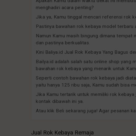
Apakah Kamu dalam waktu dekat ini membut
menghadiri acara penting?
Jika ya, Kamu tinggal mencari referensi rok 
Pastinya bawahan rok kebaya model terbaru a
Namun Kamu masih bingung dimana tempat me
dan pastinya berkualitas.
Kini Baliya.id Jual Rok Kebaya Yang Bagus d
Bailya.id adalah salah satu online shop yang 
bawahan rok kebaya yang menarik untuk Kamu
Seperti contoh bawahan rok kebaya jadi diat
yaitu hanya 125 ribu saja, Kamu sudah bisa
Jika Kamu tertarik untuk memiliki rok kebaya
kontak dibawah ini ya.
Atau klik Beli sekarang juga! Agar pesanan k
Jual Rok Kebaya Remaja