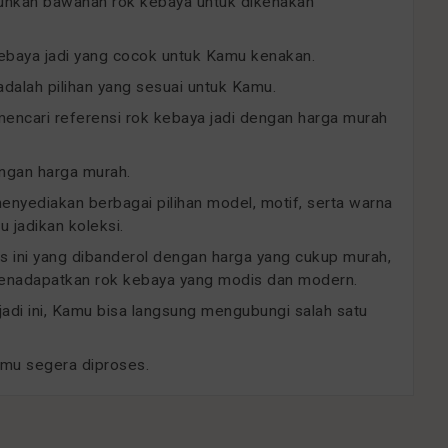
uhkan bawahan rok kebaya untuk dikenakan
kebaya jadi yang cocok untuk Kamu kenakan.
dalah pilihan yang sesuai untuk Kamu.
ncari referensi rok kebaya jadi dengan harga murah
engan harga murah.
menyediakan berbagai pilihan model, motif, serta warna
 jadikan koleksi.
as ini yang dibanderol dengan harga yang cukup murah,
 menadapatkan rok kebaya yang modis dan modern.
 jadi ini, Kamu bisa langsung mengubungi salah satu
amu segera diproses.