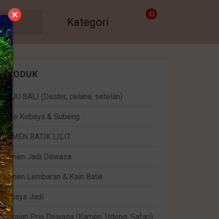
43
Kategori
PRODUK
BAJU BALI (Daster, celana, setelan)
Bros Kebaya & Subeng
KAMEN BATIK LILIT
Kamen Jadi Dewasa
Kamen Lembaran & Kain Batik
Kebaya Jadi
Pakaian Pria Dewasa (Kamen, Udeng, Safari)