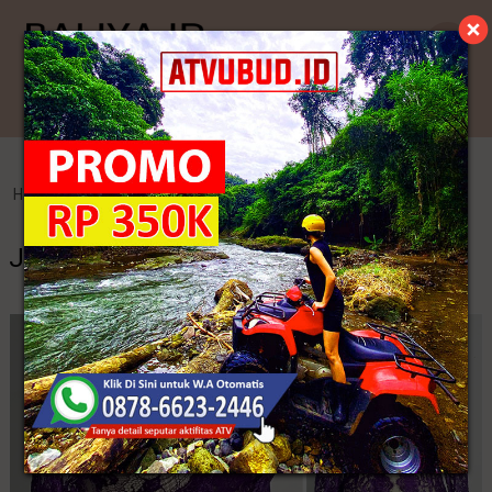
Kategori
Home
>
Kebaya Jadi
>
Jual Seragam Kebaya Keluarga
Jual Seragam Kebaya Keluarga