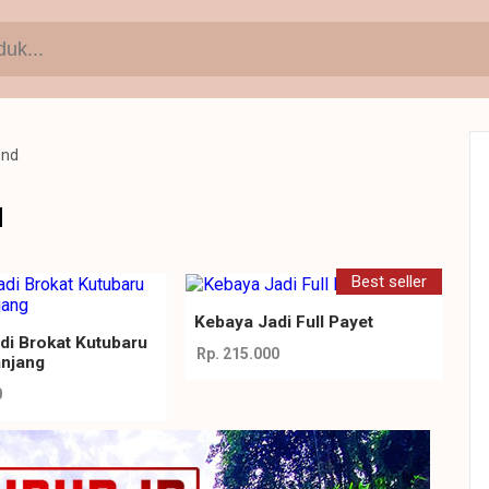
end
d
Best seller
Kebaya Jadi Full Payet
di Brokat Kutubaru
Rp. 215.000
njang
0