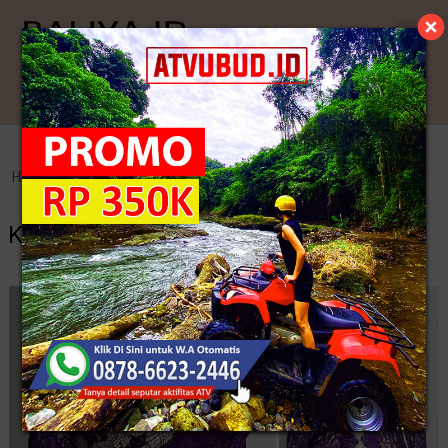
Kategori
Home
>
Kebaya Jadi
>
Kebaya Modern Bali Lengan Pendek
Kebaya Modern Bali Lengan Pendek