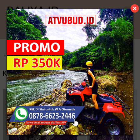
Kategori
Home
>
Kebaya Jadi
>
Kebaya Seragam Bali
Kebaya Seragam Bali