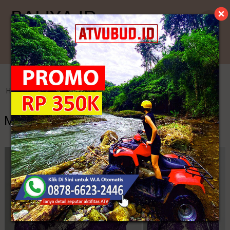
Kategori
Home
>
Kebaya Jadi
>
Model Kebaya Lengan Panjang
Model Kebaya Lengan Panjang