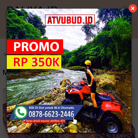
Kategori
Home
>
Endek Bali
>
Model Rok Kebaya Tenun
Model Rok Kebaya Tenun