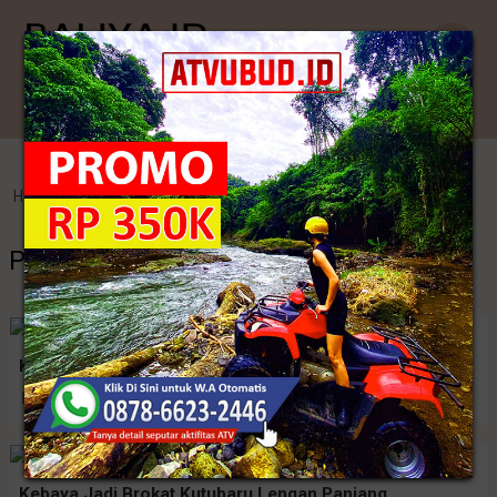
Kategori
Home
>
Kebaya Jadi
>
Pola Baju Kebaya
Pola Baju Kebaya
Kebaya Brokat Glosy Lengan Panjang
Rp. 155.000
Kebaya Jadi Brokat Kutubaru Lengan Panjang