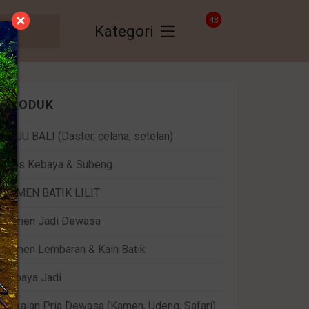
43
Kategori
PRODUK
BAJU BALI (Daster, celana, setelan)
Bros Kebaya & Subeng
KAMEN BATIK LILIT
Kamen Jadi Dewasa
Kamen Lembaran & Kain Batik
Kebaya Jadi
Pakaian Pria Dewasa (Kamen, Udeng, Safari)