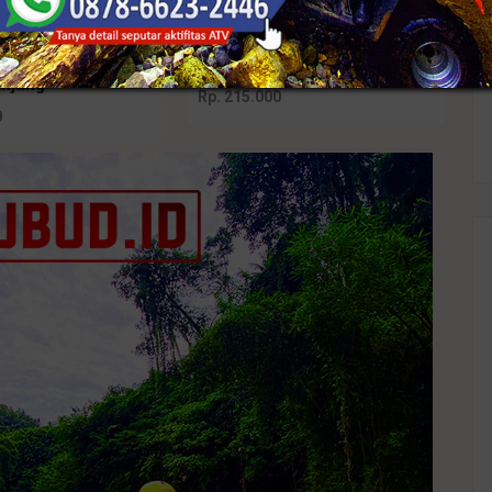
Best seller
di Brokat Kutubaru
Kebaya Jadi Full Payet
njang
Rp. 215.000
0