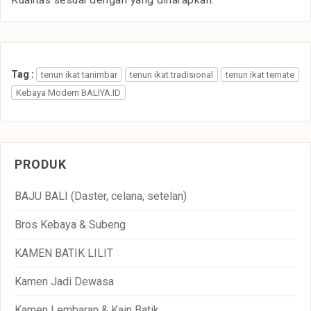
Kualitas sesuai dengan yang diharapkan.
Tag :
tenun ikat tanimbar
tenun ikat tradisional
tenun ikat ternate
Kebaya Modern BALIYA.ID
PRODUK
BAJU BALI (Daster, celana, setelan)
Bros Kebaya & Subeng
KAMEN BATIK LILIT
Kamen Jadi Dewasa
Kamen Lembaran & Kain Batik