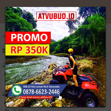
Kategori
Home
>
Kebaya Jadi
>
Seragam Kebaya Keluarga Muslim
Seragam Kebaya Keluarga Muslim
Kebaya Brokat Glosy Lengan Panjang
Rp. 155.000
Kebaya Jadi Brokat Kutubaru Lengan Panjang
Rp. 170.000