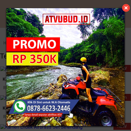
Kategori
Home
>
Endek Bali
>
Tenun Ikat Bali Gianyar
Tenun Ikat Bali Gianyar
NEW
Kamen Endek Semi Lasem
Rp. 480.000
New Collection
Kamen Endek Catri Set Selendang
Rp. 445.000
NEW