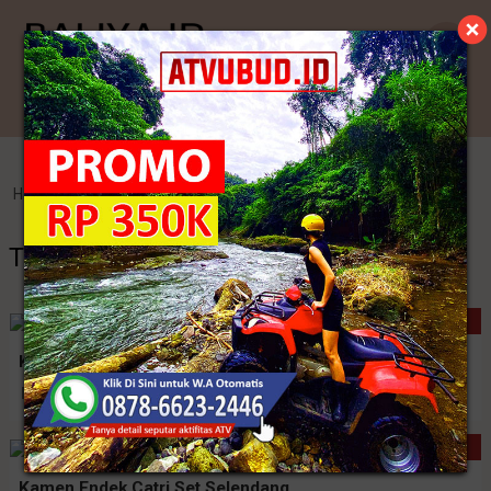
Kategori
Home
>
Endek Bali
>
Tenun Ikat Bali Yang Terkenal
Tenun Ikat Bali Yang Terkenal
NEW
Kamen Endek Semi Lasem
Rp. 480.000
New Collection
Kamen Endek Catri Set Selendang