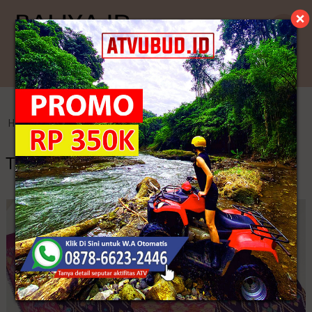
Kategori
Home
>
Endek Bali
>
Tenun Ikat Ende Lio Flores
Tenun Ikat Ende Lio Flores