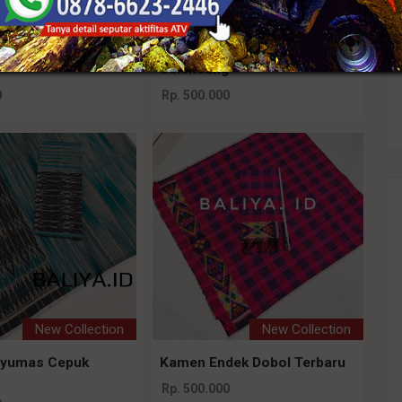
New Collection
NEW
ek Catri Set
Kamen Endek AirBrass Set
g
Selendang
0
Rp. 500.000
New Collection
New Collection
nyumas Cepuk
Kamen Endek Dobol Terbaru
Rp. 500.000