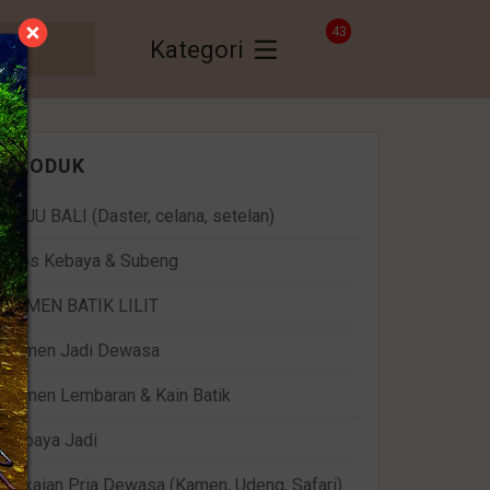
43
Kategori
PRODUK
BAJU BALI (Daster, celana, setelan)
Bros Kebaya & Subeng
KAMEN BATIK LILIT
Kamen Jadi Dewasa
Kamen Lembaran & Kain Batik
Kebaya Jadi
Pakaian Pria Dewasa (Kamen, Udeng, Safari)