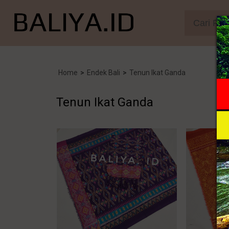
Home
>
Endek Bali
>
Tenun Ikat Ganda
Tenun Ikat Ganda