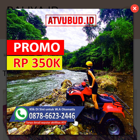
Kategori
Home
>
Endek Bali
>
Tenun Ikat Sulawesi Selatan
Tenun Ikat Sulawesi Selatan