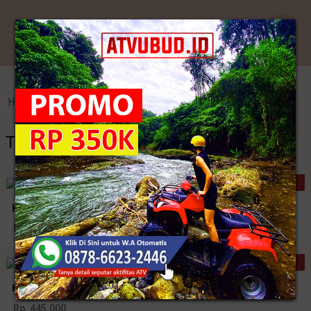
Kategori
Home
>
Endek Bali
>
Tenun Lombok
Tenun Lombok
NEW
Kamen Endek Semi Lasem
Rp. 480.000
New Collection
Kamen Endek Catri Set Selendang
Rp. 445.000