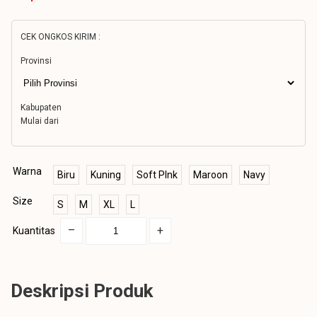
CEK ONGKOS KIRIM :
Provinsi
Kabupaten
Mulai dari
Warna
Biru
Kuning
Soft PInk
Maroon
Navy
Size
S
M
XL
L
–
+
Kuantitas
Deskripsi Produk