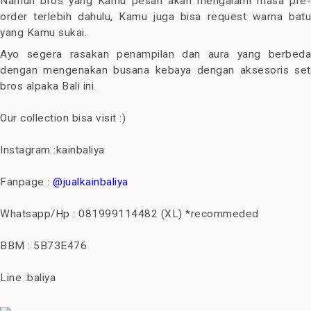
Namun bros yang Kamu pesan akan mengalami masa pre-
order terlebih dahulu, Kamu juga bisa request warna batu
yang Kamu sukai.
Ayo segera rasakan penampilan dan aura yang berbeda
dengan mengenakan busana kebaya dengan aksesoris set
bros alpaka Bali ini.
Our collection bisa visit :)
Instagram :kainbaliya
Fanpage :
@jualkainbaliya
Whatsapp/Hp : 081999114482 (XL) *recommeded
BBM : 5B73E476
Line :baliya