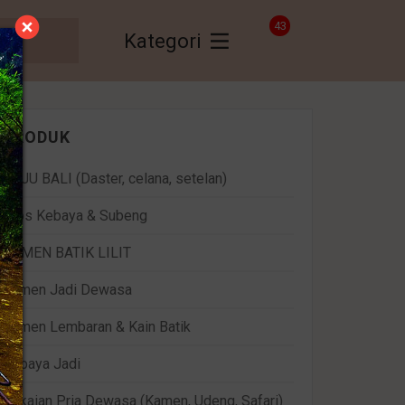
43
Kategori
PRODUK
BAJU BALI (Daster, celana, setelan)
Bros Kebaya & Subeng
KAMEN BATIK LILIT
Kamen Jadi Dewasa
Kamen Lembaran & Kain Batik
Kebaya Jadi
Pakaian Pria Dewasa (Kamen, Udeng, Safari)