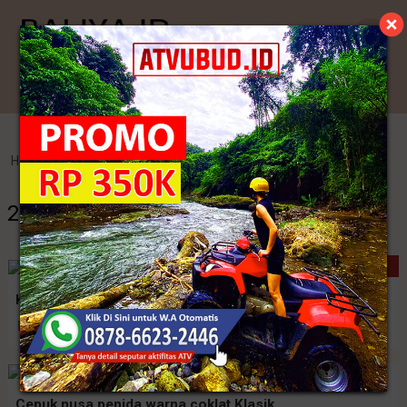
Kategori
Home
>
Tenun
>
20+ Kamen Batik Bali Terbaru
20+ Kamen Batik Bali Terbaru
MODEL BARU
Kamen Endek Cepuk Warna Navy
Rp. 300.000
Cepuk nusa penida warna coklat Klasik