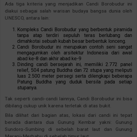
Ada tiga kriteria yang menjadikan Candi Borobudur ini
diakui sebagai salah warisan budaya bangsa dunia oleh
UNESCO, antara lain:
Kompleks Candi Borobudur yang berbentuk piramida
tanpa atap terdiri sepuluh teras berlubang dan
dimahkotai sebuah kubah besar berbentuk lonceng.
Candi Borobudur ini merupakan contoh seni sangat
mengagumkan oleh arsitektur Indonesia dari awal
abad ke-8 dan akhir abad ke-9
Dinding candi bersejarah ini, memiliki 2.772 panel
relief, 504 patung Buddha dan 72 stupa yang meliputi
luas 2.500 meter persegi serta dilengkapi beberapa
Patung Buddha yang duduk bersila pada setiap
stupanya.
Tak seperti candi-candi lainnya, Candi Borobudur ini bisa
dibilang cukup unik karena terletak di atas bukit.
Bila dilihat dari bagian atas, lokasi dari candi ini tepat
berada diantara dua Gunung Kembar yakni: Gunung
Sundoro-Sumbing di sebelah barat laut dan Gunung
Merapi-Merbabu di sebelah timur laut.