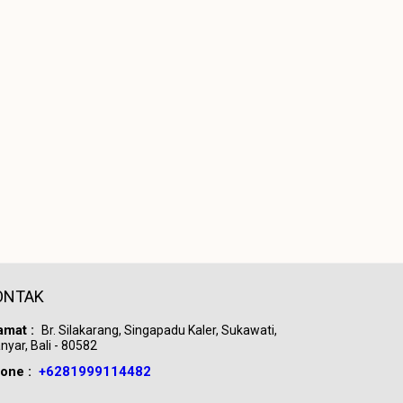
ONTAK
amat :
Br. Silakarang, Singapadu Kaler, Sukawati,
nyar, Bali - 80582
one :
+6281999114482