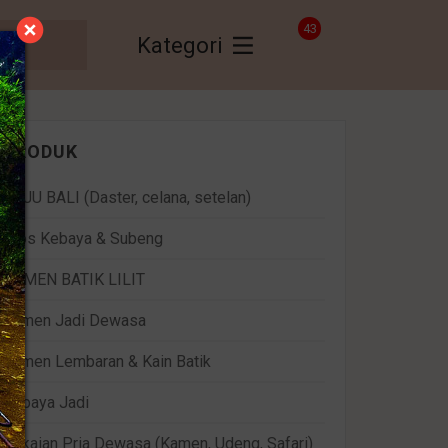
43
Kategori
PRODUK
BAJU BALI (Daster, celana, setelan)
Bros Kebaya & Subeng
KAMEN BATIK LILIT
Kamen Jadi Dewasa
Kamen Lembaran & Kain Batik
Kebaya Jadi
Pakaian Pria Dewasa (Kamen, Udeng, Safari)