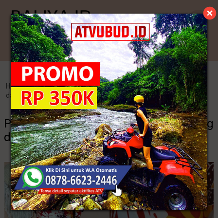
Kategori
Home
>
Pakaian Adat
>
Perbedaan Falsafah Corak Batik Parang
dan Batik Truntum
Perbedaan Falsafah Corak Batik Parang
dan Batik Truntum