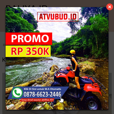
Kategori
Home
>
Udeng
>
Keunikan dan Filosofi Udeng Khas Bali
Keunikan dan Filosofi Udeng Khas Bali