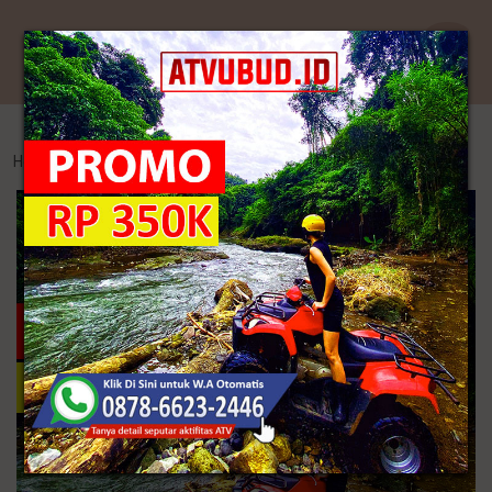
Kategori
Home
>
Tenun
>
Songket Jembrana Bali