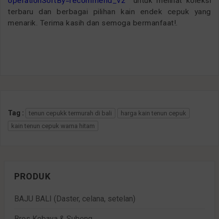
operationSortBy=recommend_v2
untuk melihat koleksi
terbaru dan berbagai pilihan kain endek cepuk yang
menarik. Terima kasih dan semoga bermanfaat!.
Tag :
tenun cepukk termurah di bali
harga kain tenun cepuk
kain tenun cepuk warna hitam
PRODUK
BAJU BALI (Daster, celana, setelan)
Bros Kebaya & Subeng