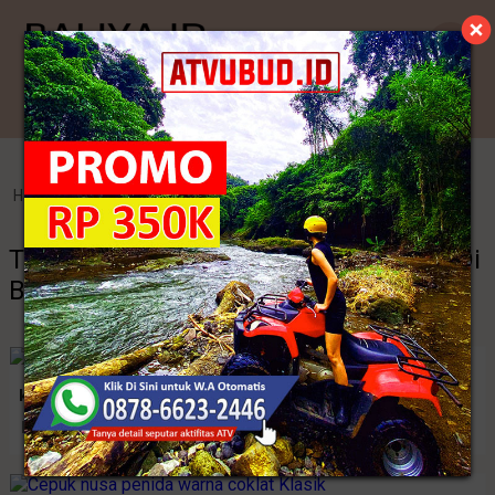
Kategori
Home
>
Endek Bali
>
Tenun Cepuk Nusa Penida Termurah Di Bali
Tenun Cepuk Nusa Penida Termurah Di
Bali
kamen endek cepuk asli nusa penida
Rp. 500.000