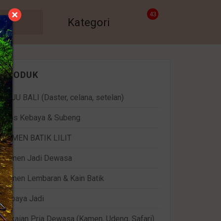
43
Kategori
PRODUK
BAJU BALI (Daster, celana, setelan)
Bros Kebaya & Subeng
KAMEN BATIK LILIT
Kamen Jadi Dewasa
Kamen Lembaran & Kain Batik
Kebaya Jadi
Pakaian Pria Dewasa (Kamen, Udeng, Safari)