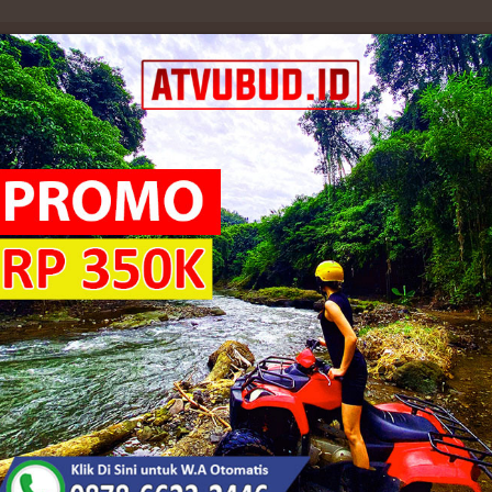
ocok Digunakan untuk Acara Otonan Anak
ok Digunakan untuk Acara Otonan
Celepuk Bakar
Set Bros Gonde Bakar(
0
Alpaka Bali)
Rp. 125.000