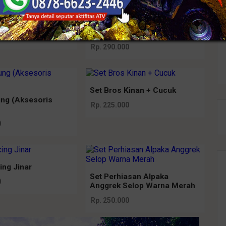
kemong gold &
Bros Kotak Jumbo Padi
Mewah
0
Rp. 290.000
Set Bros Kinan + Cucuk
ng (Aksesoris
Rp. 225.000
0
ing Jinar
Set Perhiasan Alpaka
0
Anggrek Selop Warna Merah
Rp. 250.000