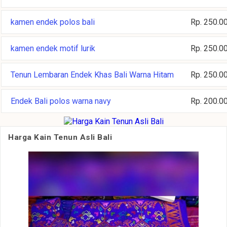
kamen endek polos bali
Rp. 250.0
kamen endek motif lurik
Rp. 250.0
Tenun Lembaran Endek Khas Bali Warna Hitam
Rp. 250.0
Endek Bali polos warna navy
Rp. 200.0
Harga Kain Tenun Asli Bali